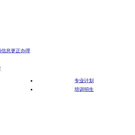
籍信息更正办理
开考计划与使用教材公布~
关于调整广东省自学考试部分专业主考
专业计划
培训招生