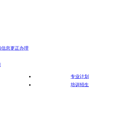
籍信息更正办理
2026年4月和10月深圳自考开考课程考试时间安排和使用教材公
专业计划
培训招生